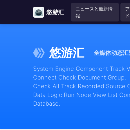
ニュースと最新情
ア
悠游汇
報
ド
悠游汇
全媒体动态汇
System Engine Component Track Vie
Connect Check Document Group.
Check All Track Recorded Source 
Data Logic Run Node View List Con
Database.