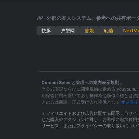
外部の友人システム、参考への共有ポータ
快豚
户型网
兽娘
轧糖
NextV
Domain Sales と管理への案内表示規則 。
当公式表記ならびに関連規約に定める youyou
用保管に留め置いてあり無作為他類似商標とは法
えの方は商談・正式受け入れ準備として
オンライ
アフィリエイトおよび広告に関する開示：当サイ
じた購入やアクションに対し、お客様に追加費用
サービス、またはプライバシーの取り扱いについ