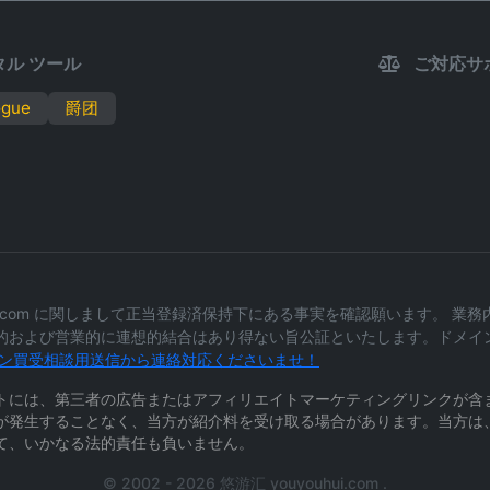
ル ツール
ご対応サ
ogue
爵团
hui.com に関しまして正当登録済保持下にある事実を確認願います。 
的および営業的に連想的結合はあり得ない旨公証といたします。ドメイ
ン買受相談用送信から連絡対応くださいませ！
トには、第三者の広告またはアフィリエイトマーケティングリンクが含
が発生することなく、当方が紹介料を受け取る場合があります。当方は
て、いかなる法的責任も負いません。
© 2002 - 2026 悠游汇 youyouhui.com .