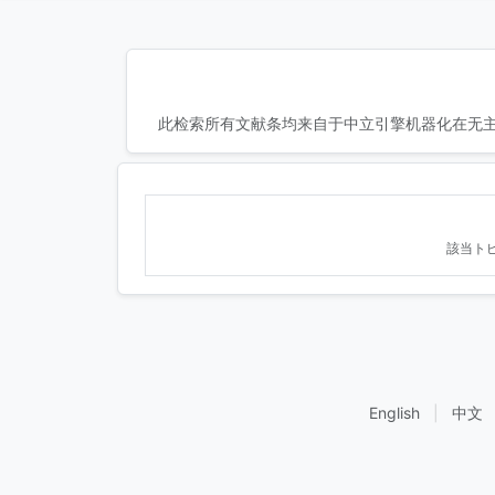
此检索所有文献条均来自于中立引擎机器化在无主
該当ト
English
|
中文