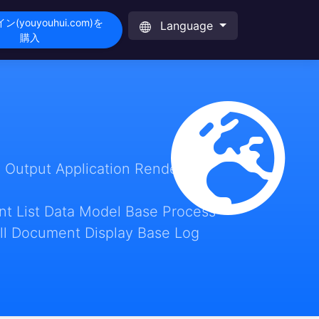
(youyouhui.com)を
Language
購入
 Output Application Render
t List Data Model Base Process
ll Document Display Base Log