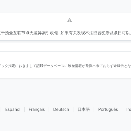
干预全互联节点无差异索引收储. 如果有关发现不法或冒犯涉及条目可以
ピック指定におきまして記録データベースに履歴情報が発掘出来ておらず未報告とな
|
Español
|
Français
|
Deutsch
|
日本語
|
Português
|
In