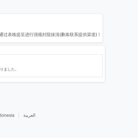
通过表格提呈进行强规封阻抹清(删条联系提供渠道)！
りました。
donesia
|
العربية