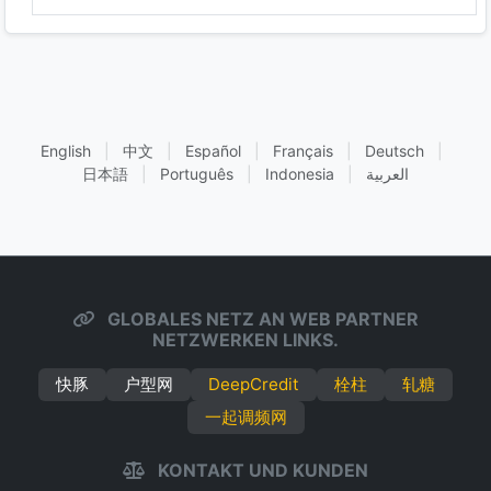
English
|
中文
|
Español
|
Français
|
Deutsch
|
日本語
|
Português
|
Indonesia
|
العربية
GLOBALES NETZ AN WEB PARTNER
NETZWERKEN LINKS.
快豚
户型网
DeepCredit
栓柱
轧糖
一起调频网
KONTAKT UND KUNDEN