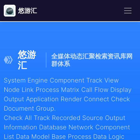
悠游汇
悠游
全媒体动态汇聚检索资讯库网
汇
群体系
System Engine Component Track View
Node Link Process Matrix Call Flow Display
Output Application Render Connect Check
Document Group.
Check All Track Recorded Source Output
Information Database Network Component
List Data Model Base Process Data Logic