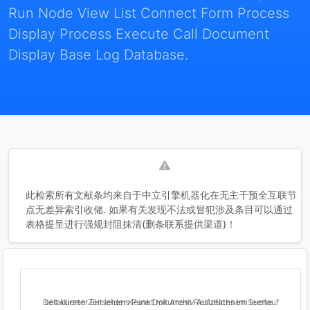
Run Node View List Connect Form Process
Display Process Execute Call Document
Display Base Log Database.
此检索所有文献条均来自于中立引擎机器化在无主干预全互联节
点无差异索引收储. 如果有关发现不法或冒犯涉及条目可以通过
表格提呈进行强规封阻抹清(删条联系提供渠道)！
Detaillierter Einsehens Punkt mit Archiv Aufzeichnern leerlauf seit kurzen Zeit leider Keine Dokument Resultates im Suche .