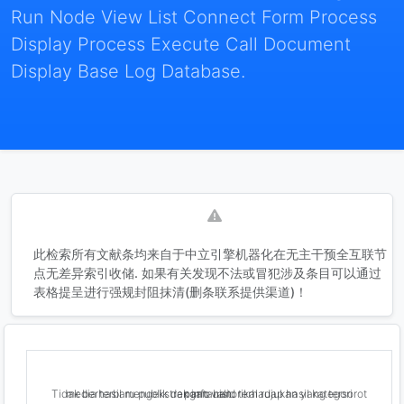
Run Node View List Connect Form Process
Display Process Execute Call Document
Display Base Log Database.
此检索所有文献条均来自于中立引擎机器化在无主干预全互联节
点无差异索引收储. 如果有关发现不法或冒犯涉及条目可以通过
表格提呈进行强规封阻抹清(删条联系提供渠道)！
Tidak berhasil mengekstrak info historikal rujukan yang tersorot media terbaru publik dengan valid terhadap hasil kategori pantauan.