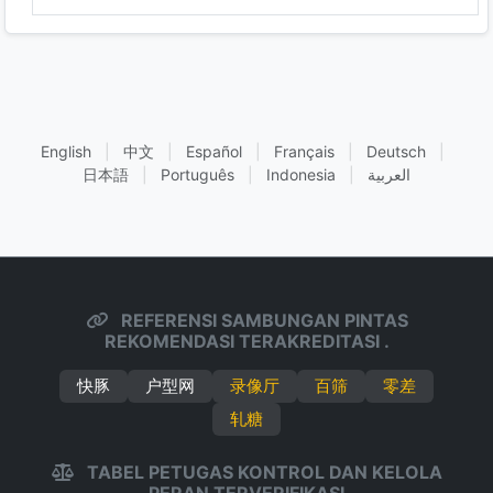
English
|
中文
|
Español
|
Français
|
Deutsch
|
日本語
|
Português
|
Indonesia
|
العربية
REFERENSI SAMBUNGAN PINTAS
REKOMENDASI TERAKREDITASI .
快豚
户型网
录像厅
百筛
零差
轧糖
TABEL PETUGAS KONTROL DAN KELOLA