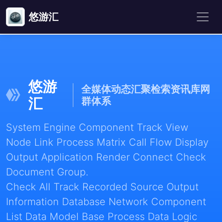
悠游汇
悠游
全媒体动态汇聚检索资讯库网
汇
群体系
System Engine Component Track View
Node Link Process Matrix Call Flow Display
Output Application Render Connect Check
Document Group.
Check All Track Recorded Source Output
Information Database Network Component
List Data Model Base Process Data Logic