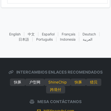
English
|
中文
|
Español
|
Français
|
Deutsch
|
日本語
|
Português
|
Indonesia
|
العربية
INTERCAMBIOS ENLACES RECOMENDADOS
快豚
户型网
ShineChip
快豚
猎贝
跨境付
MESA CONTÁCTANOS
hi@Youyouhui.com