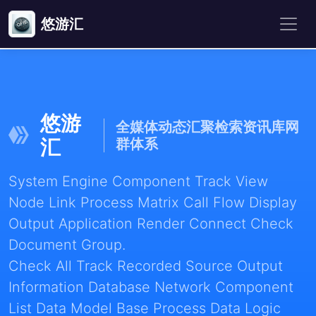
悠游汇
悠游
全媒体动态汇聚检索资讯库网
汇
群体系
System Engine Component Track View
Node Link Process Matrix Call Flow Display
Output Application Render Connect Check
Document Group.
Check All Track Recorded Source Output
Information Database Network Component
List Data Model Base Process Data Logic