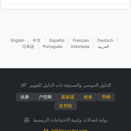
English
|
中文
|
Español
|
Français
|
Deutsch
|
العربية
|
Indonesia
|
Português
|
日本語
الدليل الموصى والصديقة ذات الدليل القويم
快豚
户型网
装家团
然来
帝蟒
友邦拓
بوابة اتصالات وتلبية الاحتياجات الرسمية
hi@Youyouhui.com