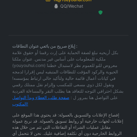
QQ/Wechat
Hosted Protected Environment
إبلاغ صريح من بائعي عنوان النطاقات :
بكل أريحيه نبلغ لصفة الحماية على إرث رقمنا أو حقوق علامة
ملكية للمعلومات على أساس غير مدنس. عنوان ملكنا
(youyouhui.com) معروض للتو للعموم نظر لاستبدال خطتنا
الحيوية والركود المؤقت للنطاقات المتبقيه ليس إقرارا لدمجه
في كيانات أعمال قائمة حالية ولتأكيد خالي ارتباط بمؤسسه!
ونقول لكل ذوي مسعى للمكسب وإلزام نقل ممتلك رقمي
بشكل احترافي التوجه للتعاقد هنا بطلب النقر والمساءلة الفردية
على التواصل هنا بمرور ل :
صفحة طلب العطاء وبدأ التواصل
المكتوب!
إفصاح الإعلانات والتسويق بالعمولة: قد يحتوي هذا الموقع على
إعلانات لجهات خارجية أو روابط تسويق بالعمولة. قد نربح عمولة
مقابل عمليات الشراء أو التفاعلات التي تتم من خلال هذه
الروابط الخارجية دون أي تكلفة إضافية عليك. نحن لا نتحمل أي