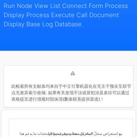
Run Node View List Connect Form Process
Display Process Execute Call Document
Display Base Log Database.
此检索所有文献条均来自于中立引擎机器化在无主干预全互联节
点无差异索引收储. 如果有关发现不法或冒犯涉及条目可以通过
表格提呈进行强规封阻抹清(删条联系提供渠道)！
مع استعراض سجلّ المحركات هنا نعترف بنفينا لاستحداث ما يدعم هذا البناء من مصادر معترف مؤخرًا.