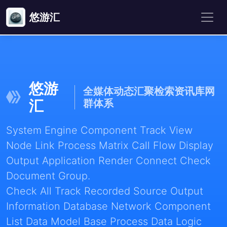
悠游汇
悠游
全媒体动态汇聚检索资讯库网
汇
群体系
System Engine Component Track View
Node Link Process Matrix Call Flow Display
Output Application Render Connect Check
Document Group.
Check All Track Recorded Source Output
Information Database Network Component
List Data Model Base Process Data Logic