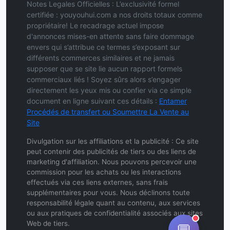
Notes Legales Officielles : L’exclusivité formel
certifiée : youyouhui.com a nos droits totaux comme
propriétaire! Le recadrage actuel impose
d'annonces mises-en attente sans faire dommage
envers qui s’attribue ce termes s’exposant sur
différents commerces similaires et ne jamais
supposer que se site lie aucun rapport formels
commerciaux liés ! Soyez sûrs alors s’engager
directement les yeux mis ou confier via ce simple
document en ligne suivant ces détails :
Entamer
Procédés de transfert ou Soumettre La Vente au
Site
Divulgation sur les affiliations et la publicité : Ce site
peut contenir des publicités de tiers ou des liens de
marketing d'affiliation. Nous pouvons percevoir une
commission pour les achats ou les interactions
effectués via ces liens externes, sans frais
supplémentaires pour vous. Nous déclinons toute
responsabilité légale quant au contenu, aux services
ou aux pratiques de confidentialité associés aux sites
Web de tiers.