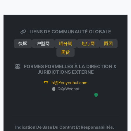
LIENS DE COMMUNAUTÉ GLOBALE
快豚
户型网
喵分期
短行网
爵团
周贷
FORMES FORMELLES À LA DIRECTION &
JURIDICTIONS EXTERNE
hi@Youyouhui.com
QQ/Wechat
Hosted Protected Environment
Indication De Base Du Contrat Et Responsabilités.