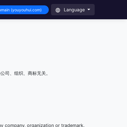
Language
domain (youyouhui.com)
的公司、组织、商标无关。
any company, organization or trademark.