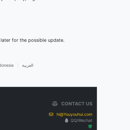
later for the possible update.
donesia
|
العربية
CONTACT US
hi@Youyouhui.com
QQ/Wechat
Hosted Protected Environment