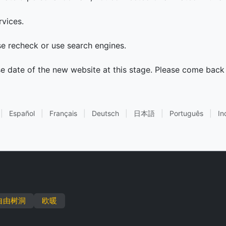
rvices.
ase recheck or use search engines.
se date of the new website at this stage. Please come back 
|
Español
|
Français
|
Deutsch
|
日本語
|
Português
|
In
自由树洞
欧暖