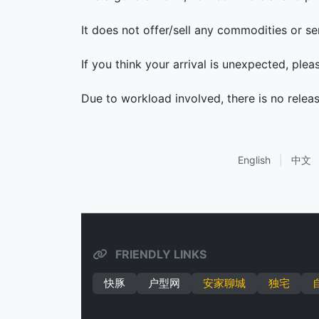
It does not offer/sell any commodities or se
If you think your arrival is unexpected, ple
Due to workload involved, there is no relea
English
|
中文
FRIENDLY LINKS
快豚
户型网
安家聊城
独宅