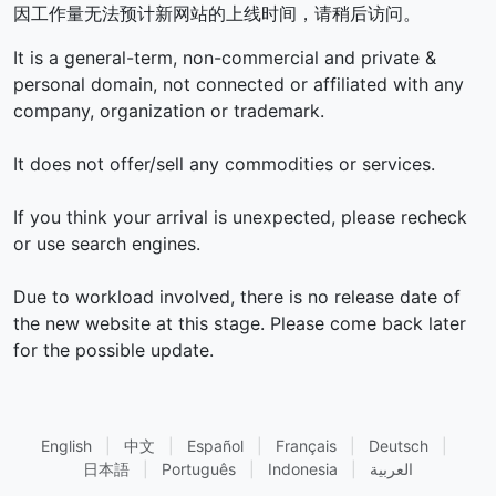
因工作量无法预计新网站的上线时间，请稍后访问。
It is a general-term, non-commercial and private &
personal domain, not connected or affiliated with any
company, organization or trademark.
It does not offer/sell any commodities or services.
If you think your arrival is unexpected, please recheck
or use search engines.
Due to workload involved, there is no release date of
the new website at this stage. Please come back later
for the possible update.
English
|
中文
|
Español
|
Français
|
Deutsch
|
العربية
|
Indonesia
|
Português
|
日本語