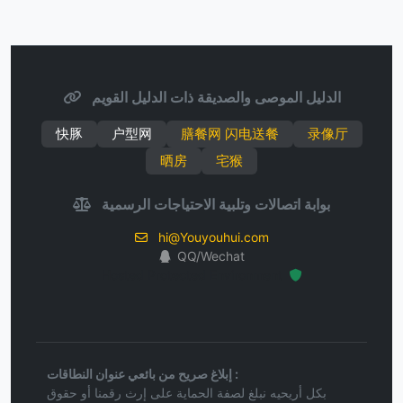
الدليل الموصى والصديقة ذات الدليل القويم
快豚
户型网
膳餐网 闪电送餐
录像厅
晒房
宅猴
بوابة اتصالات وتلبية الاحتياجات الرسمية
hi@Youyouhui.com
QQ/Wechat
Hosted Protected Environment
إبلاغ صريح من بائعي عنوان النطاقات :
بكل أريحيه نبلغ لصفة الحماية على إرث رقمنا أو حقوق